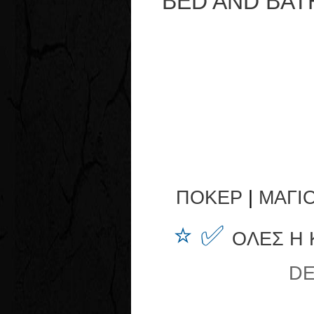
BED AND BAT
ΠΟΚΕΡ
|
ΜΑΓΙ
⭐ ✅
ΟΛΕΣ Η
DE