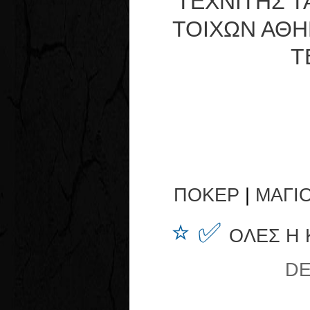
ΤΕΧΝΙΤΗΣ Τ
ΤΟΙΧΩΝ ΑΘΗ
Τ
ΠΟΚΕΡ
|
ΜΑΓΙ
⭐ ✅
ΟΛΕΣ Η
DE