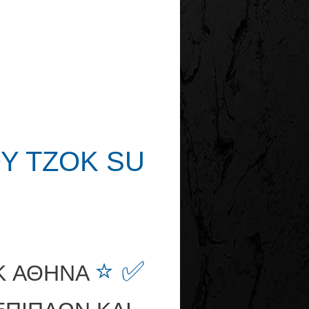
Υ ΤΖΟΚ SU
⭐ ✅
K ΑΘΗΝΑ