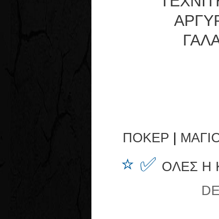
ΤΕΧΝΙ
ΑΡΓΥ
ΓΑΛ
ΠΟΚΕΡ
|
ΜΑΓΙ
⭐ ✅
ΟΛΕΣ Η
DE