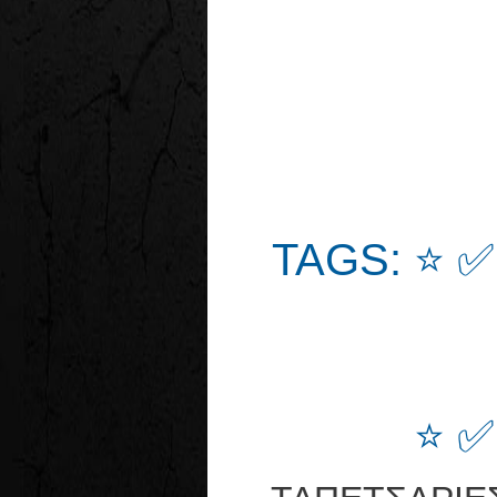
TAGS: ⭐ 
⭐ 