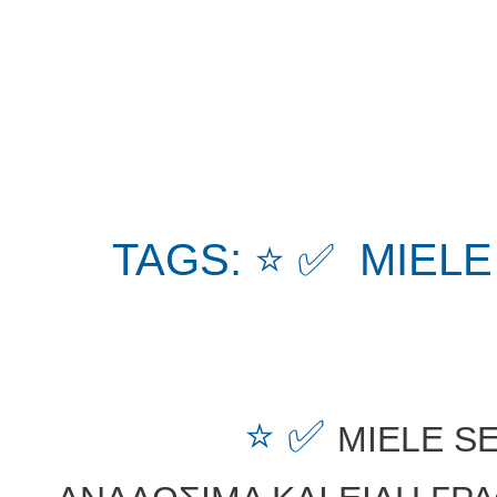
TAGS: ⭐ ✅ MIEL
⭐ ✅
MIELE S