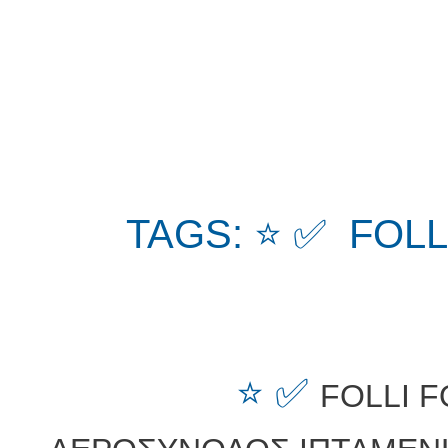
TAGS: ⭐ ✅ FOLL
⭐ ✅
FOLLI F