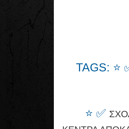
TAGS: ⭐
⭐ ✅
ΣΧΟ