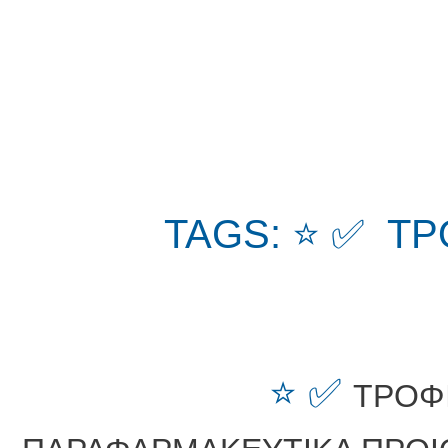
TAGS: ⭐ ✅ ΤΡ
⭐ ✅
ΤΡΟΦ