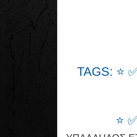
TAGS: ⭐ 
⭐ 